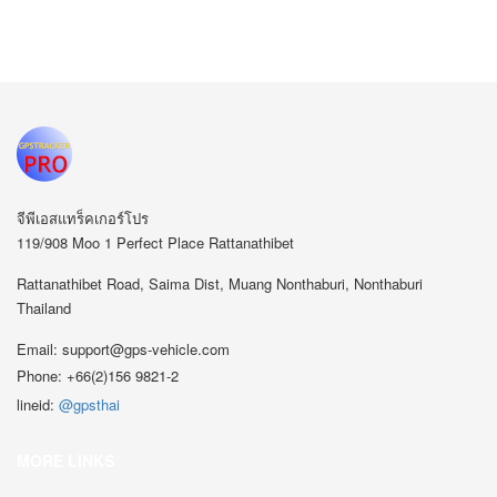
จีพีเอสแทร็คเกอร์โปร
119/908 Moo 1 Perfect Place Rattanathibet
Rattanathibet Road, Saima Dist, Muang Nonthaburi, Nonthaburi
Thailand
Email:
support@gps-vehicle.com
Phone:
+66(2)156 9821-2
lineid:
@gpsthai
MORE LINKS